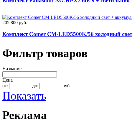
Комплект Panasonic AG-HPX250EN + светильник
205 800 руб.
Комплект Comer CM-LED5500K/56 холодный свет
Фильтр товаров
1 641 000 руб.
Комплект Panasonic AG-HPX255EN + светильник 
Название
Цена
от:
до:
руб.
205 800 руб.
Показать
Комплект Comer CM-LED5500K/32 теплый свет +
Реклама
1 376 400 руб.